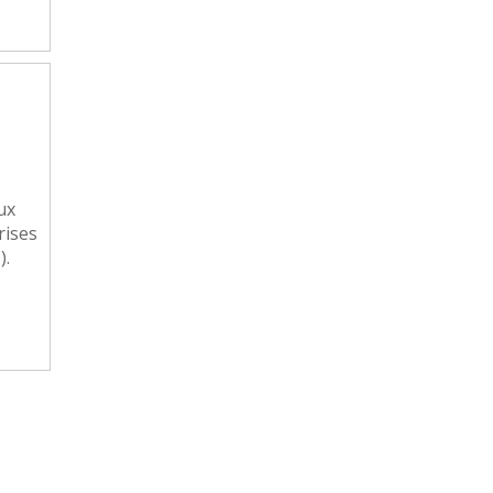
ux
rises
).