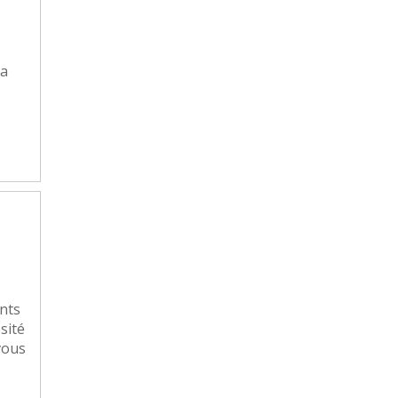
la
ents
sité
vous