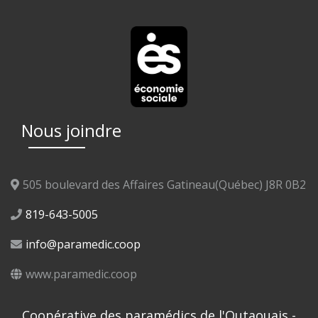
Nous joindre
505 boulevard des Affaires Gatineau(Québec) J8R 0B2
819-643-5005
info@paramedic.coop
www.paramedic.coop
Coopérative des paramédics de l'Outaouais -