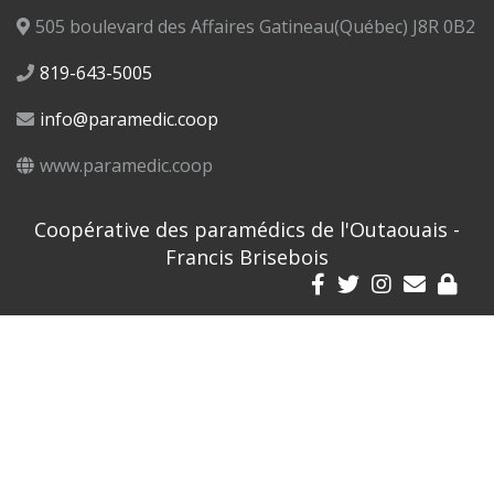
505 boulevard des Affaires Gatineau(Québec) J8R 0B2
819-643-5005
info@paramedic.coop
www.paramedic.coop
Coopérative des paramédics de l'Outaouais -
Francis Brisebois