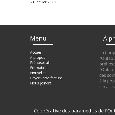
21 janvier 2019
Menu
À p
Accueil
La Coop
À propos
l’Outaou
Préhospitalier
préhospi
Formations
l’Outao
Nouvelles
des soin
Payer votre facture
à la po
Nous joindre
services
Coopérative des paramédics de l'Ou