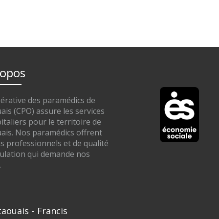
ropos
érative des paramédics de
ais (CPO) assure les services
taliers pour le territoire de
uais. Nos paramédics offrent
s professionnels et de qualité
pulation qui demande nos
.
taouais -
Francis