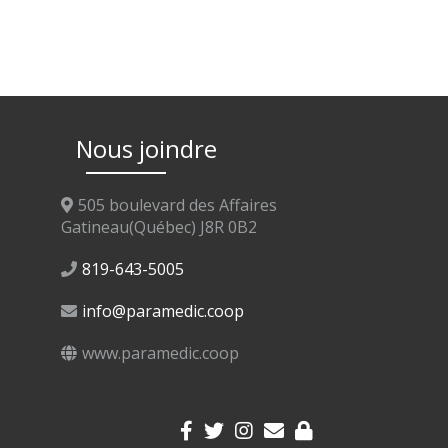
Nous joindre
505 boulevard des Affaires
Gatineau(Québec) J8R 0B2
819-643-5005
info@paramedic.coop
www.paramedic.coop