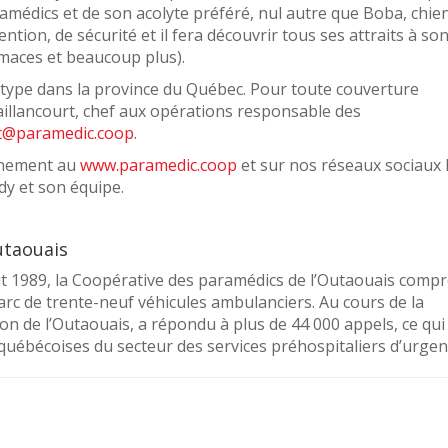
médics et de son acolyte préféré, nul autre que Boba, chie
tion, de sécurité et il fera découvrir tous ses attraits à so
imaces et beaucoup plus).
type dans la province du Québec. Pour toute couverture
illancourt, chef aux opérations responsable des
rt@paramedic.coop
.
ainement au
www.paramedic.coop
et sur nos réseaux sociaux 
dy et son équipe.
utaouais
t 1989, la Coopérative des paramédics de l’Outaouais comp
rc de trente-neuf véhicules ambulanciers. Au cours de la
on de l’Outaouais, a répondu à plus de 44 000 appels, ce qui
 québécoises du secteur des services préhospitaliers d’urgen